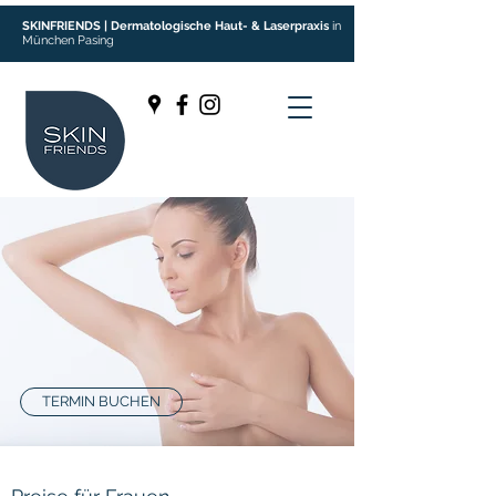
SKINFRIENDS | Dermatologische Haut- & Laserpraxis
in
München Pasing
Preise - dauerhafte
Haarentfernung
TERMIN BUCHEN