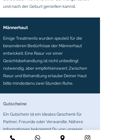
und nach der Geburt genießen kannst.
Männerhaut
Einige Treatments wurden speziell für die
besonderen Bedürfnisse der Männerhaut
entwickelt. Eine Rasur vor einer
Gesichtsbehandlung ist nicht unbedingt
notwendig, aber empfehlenswert. Zwischen
Rasur und Behandlung erlaube Deiner Haut
bitte mindestens zwei Stunden Ruhe.
Gutscheine
Ein Gutschein ist ein ideales Geschenk für
Partner, Freunde oder Verwandte. Nähere
Informationen bekommst Du von unseren
Mitarbeitern. Einen Gutschein kannst Du
hier