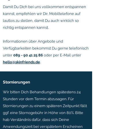
Damit Du Dich bei uns vollkommen entspannen
kannst, empfehlen wir Dir, Mobiltelefone auf
lautlos zu stellen, damit Du auch wirklich so
richtig entspannen kannst.
Informationen über Angebote und
Verfügbarkeiten bekommst Du gerne telefonisch
unter
089 - 90 41 25 86
oder per E-Mail unter
hello@skinfriends.de
.
Stornierungen
Wir bitten Dich Behandlungen spätestens 24
Stunden vor dem Termin abzusagen. Für
Stornierungen zu einem späteren Zeitpunkt fällt
ggf. eine Stornogebühr in Höhe von 80%. Bitte
hab Verständnis dafür, dass sich Deine
Anwendungszeit bei verspätetem Erscheinen