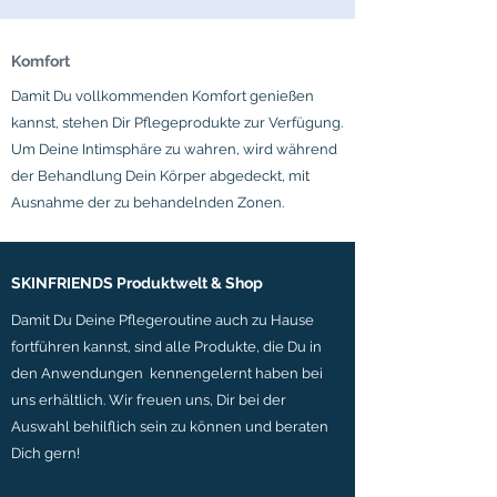
Komfort
Damit Du vollkommenden Komfort genießen
kannst, stehen Dir Pflegeprodukte zur Verfügung.
Um Deine Intimsphäre zu wahren, wird während
der Behandlung Dein Körper abgedeckt, mit
Ausnahme der zu behandelnden Zonen.
SKINFRIENDS Produktwelt & Shop
Damit Du Deine Pflegeroutine auch zu Hause
fortführen kannst, sind alle Produkte, die Du in
den Anwendungen kennengelernt haben bei
uns erhältlich. Wir freuen uns, Dir bei der
Auswahl behilflich sein zu können und beraten
Dich gern!