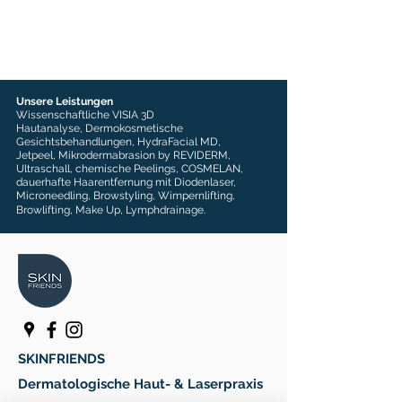
Unsere Leistungen
Wissenschaftliche VISIA 3D
Hautanalyse,
Dermokosmetische
Gesichtsbehandlungen,
HydraFacial MD,
Jetpeel,
Mikrodermabrasion by REVIDERM,
Ultraschall
,
chemische Peelings, COSMELAN,
dauerhafte Haarentfernung mit Diodenlaser,
Microneedling, Browstyling, Wimpernlifting,
Browlifting,
Make Up, Lymphdrainage.
SKINFRIENDS
Dermatologische Haut- & Laserpraxis