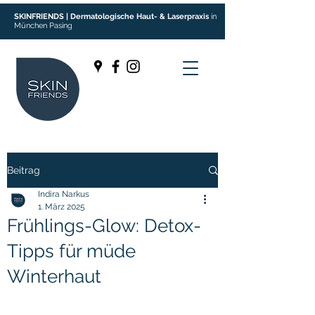
SKINFRIENDS | Dermatologische Haut- & Laserpraxis
in
München Pasing
Beitrag
Indira Narkus
1. März 2025
Frühlings-Glow: Detox-
Tipps für müde
Winterhaut